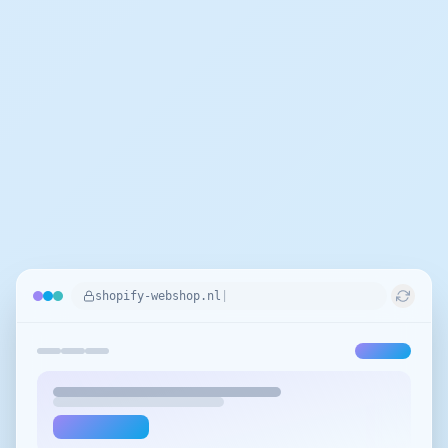
sne
|